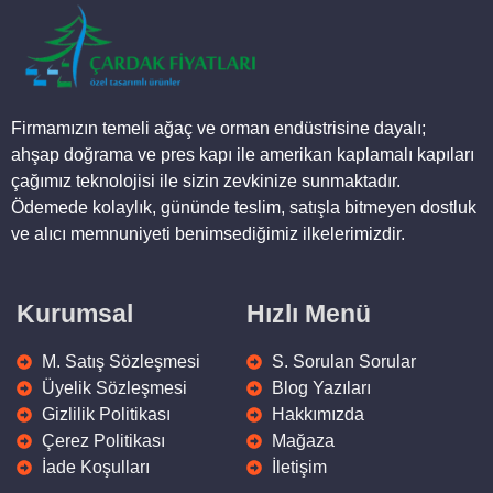
Ahşap Kamelya Model 01
110.000,00
₺
Ürüne Git
Firmamızın temeli ağaç ve orman endüstrisine dayalı;
ahşap doğrama ve pres kapı ile amerikan kaplamalı kapıları
çağımız teknolojisi ile sizin zevkinize sunmaktadır.
Ödemede kolaylık, gününde teslim, satışla bitmeyen dostluk
ve alıcı memnuniyeti benimsediğimiz ilkelerimizdir.
Kurumsal
Hızlı Menü
M. Satış Sözleşmesi
S. Sorulan Sorular
Üyelik Sözleşmesi
Blog Yazıları
Gizlilik Politikası
Hakkımızda
Çerez Politikası
Mağaza
İade Koşulları
İletişim