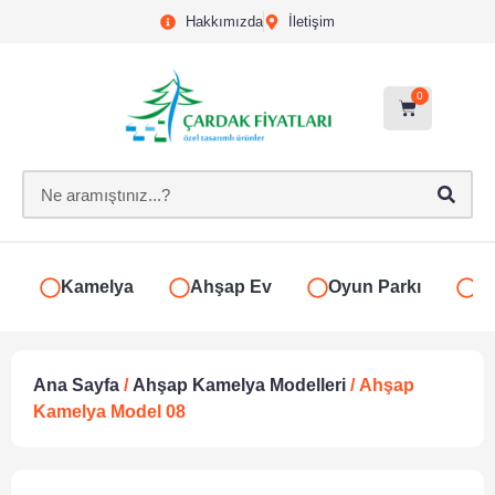
Hakkımızda
İletişim
0
Kamelya
Ahşap Ev
Oyun Parkı
S
Ana Sayfa
/
Ahşap Kamelya Modelleri
/ Ahşap
Kamelya Model 08