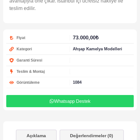
avantajıyla öne çıkar. İstanbul içi ücretsiz nakliye ile
teslim edilir.
73.000,00
₺
Fiyat
Ahşap Kamelya Modelleri
Kategori
Garanti Süresi
Teslim & Montaj
1084
Görüntüleme
Whatsapp Destek
Açıklama
Değerlendirmeler (0)