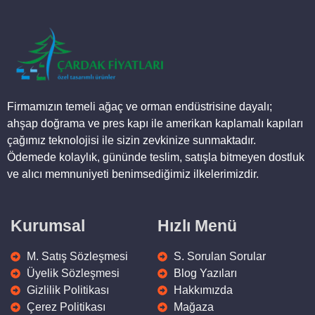
Ahşap Kamelya Model 04
76.000,00
₺
Ürüne Git
Ahşap Kamelya Model 01
110.000,00
₺
Ürüne Git
Firmamızın temeli ağaç ve orman endüstrisine dayalı;
ahşap doğrama ve pres kapı ile amerikan kaplamalı kapıları
çağımız teknolojisi ile sizin zevkinize sunmaktadır.
Ödemede kolaylık, gününde teslim, satışla bitmeyen dostluk
ve alıcı memnuniyeti benimsediğimiz ilkelerimizdir.
Kurumsal
Hızlı Menü
M. Satış Sözleşmesi
S. Sorulan Sorular
Üyelik Sözleşmesi
Blog Yazıları
Gizlilik Politikası
Hakkımızda
Çerez Politikası
Mağaza