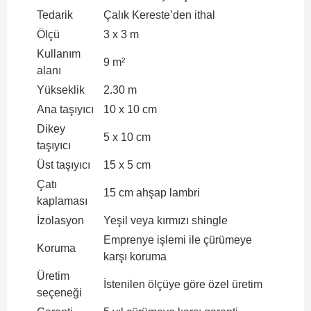
Tedarik
Çalık Kereste’den ithal
Ölçü
3 x 3 m
Kullanım
9 m²
alanı
Yükseklik
2.30 m
Ana taşıyıcı
10 x 10 cm
Dikey
5 x 10 cm
taşıyıcı
Üst taşıyıcı
15 x 5 cm
Çatı
15 cm ahşap lambri
kaplaması
İzolasyon
Yeşil veya kırmızı shingle
Emprenye işlemi ile çürümeye
Koruma
karşı koruma
Üretim
İstenilen ölçüye göre özel üretim
seçeneği