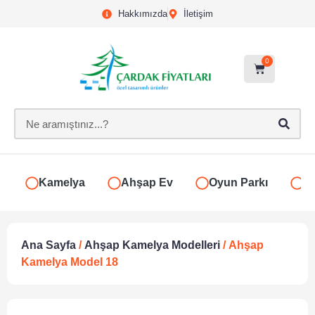
Hakkımızda
İletişim
0
Kamelya
Ahşap Ev
Oyun Parkı
S
Ana Sayfa
/
Ahşap Kamelya Modelleri
/ Ahşap
Kamelya Model 18