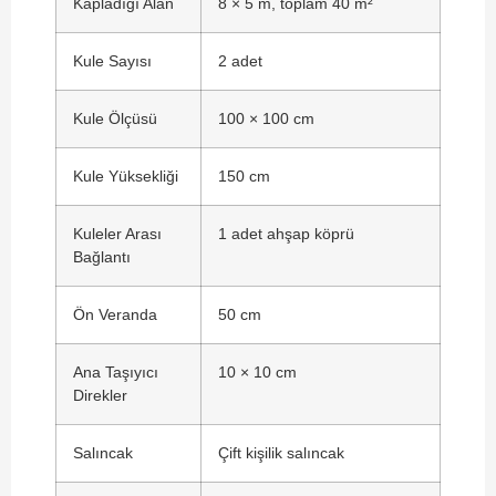
Kapladığı Alan
8 × 5 m, toplam 40 m²
Kule Sayısı
2 adet
Kule Ölçüsü
100 × 100 cm
Kule Yüksekliği
150 cm
Kuleler Arası
1 adet ahşap köprü
Bağlantı
Ön Veranda
50 cm
Ana Taşıyıcı
10 × 10 cm
Direkler
Salıncak
Çift kişilik salıncak