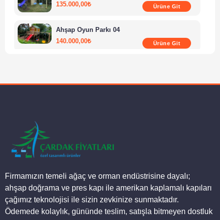
135.000,00
₺
Ürüne Git
Ahşap Oyun Parkı 04
140.000,00
₺
Ürüne Git
Ahşap Oyun Parkı 01
150.000,00
₺
Ürüne Git
Ahşap Oyun Parkı 02
168.000,00
₺
Ürüne Git
Ahşap Oyun Evi 02
135.000,00
₺
Ürüne Git
Firmamızın temeli ağaç ve orman endüstrisine dayalı;
ahşap doğrama ve pres kapı ile amerikan kaplamalı kapıları
çağımız teknolojisi ile sizin zevkinize sunmaktadır.
Ödemede kolaylık, gününde teslim, satışla bitmeyen dostluk