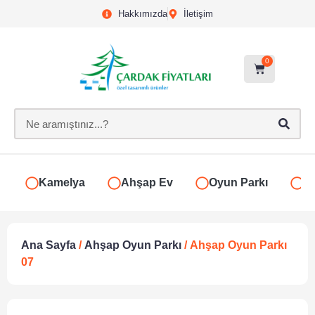
Hakkımızda
İletişim
0
Kamelya
Ahşap Ev
Oyun Parkı
S
Ana Sayfa
/
Ahşap Oyun Parkı
/ Ahşap Oyun Parkı
07