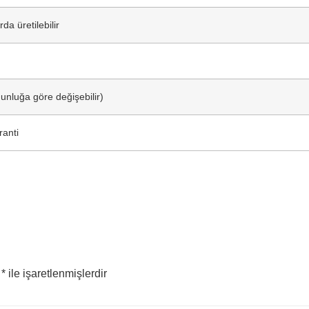
da üretilebilir
unluğa göre değişebilir)
ranti
r
*
ile işaretlenmişlerdir