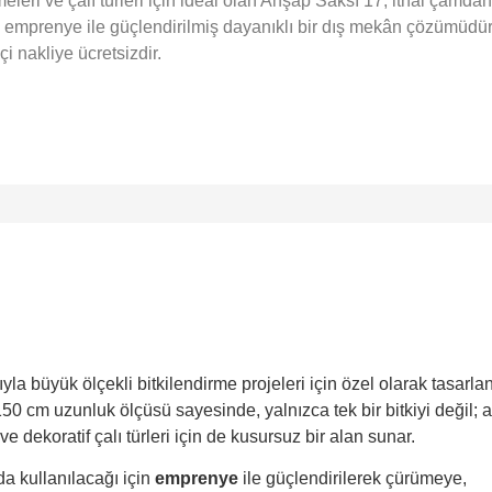
leri ve çalı türleri için ideal olan Ahşap Saksı 17; ithal çamdan
, emprenye ile güçlendirilmiş dayanıklı bir dış mekân çözümüdür
çi nakliye ücretsizdir.
la büyük ölçekli bitkilendirme projeleri için özel olarak tasarla
50 cm uzunluk ölçüsü sayesinde, yalnızca tek bir bitkiyi değil; 
dekoratif çalı türleri için de kusursuz bir alan sunar.
a kullanılacağı için
emprenye
ile güçlendirilerek çürümeye,