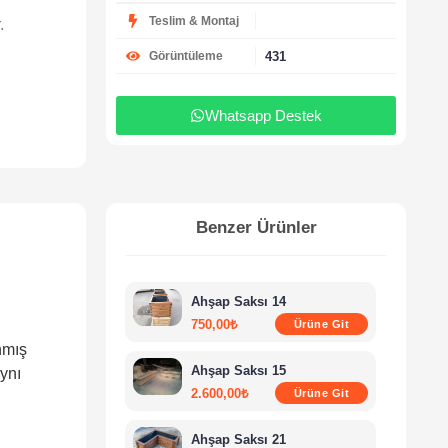
Teslim & Montaj
.
431
Görüntüleme
Whatsapp Destek
Benzer Ürünler
Ahşap Saksı 14
750,00
₺
Ürüne Git
nmış
Ahşap Saksı 15
aynı
2.600,00
₺
Ürüne Git
Ahşap Saksı 21