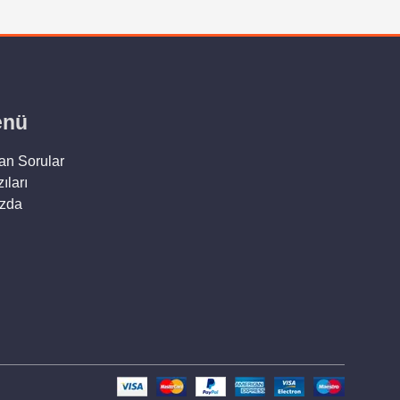
enü
an Sorular
ıları
zda