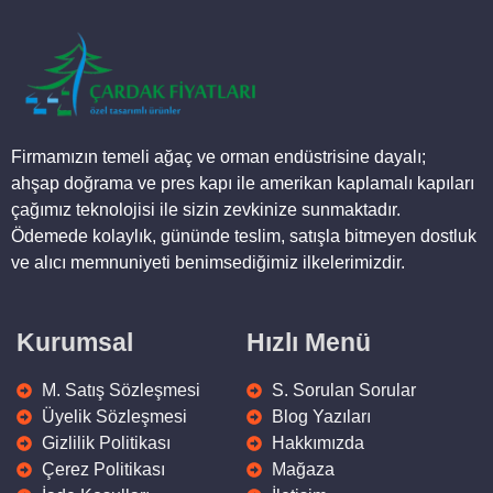
Ahşap Saksı 08
900,00
₺
Ürüne Git
Ahşap Saksı 10
4.800,00
₺
Ürüne Git
Firmamızın temeli ağaç ve orman endüstrisine dayalı;
ahşap doğrama ve pres kapı ile amerikan kaplamalı kapıları
çağımız teknolojisi ile sizin zevkinize sunmaktadır.
Ödemede kolaylık, gününde teslim, satışla bitmeyen dostluk
ve alıcı memnuniyeti benimsediğimiz ilkelerimizdir.
Kurumsal
Hızlı Menü
M. Satış Sözleşmesi
S. Sorulan Sorular
Üyelik Sözleşmesi
Blog Yazıları
Gizlilik Politikası
Hakkımızda
Çerez Politikası
Mağaza