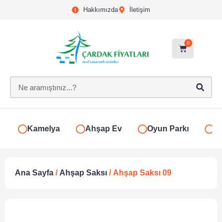
Hakkımızda
İletişim
0
Kamelya
Ahşap Ev
Oyun Parkı
S
Ana Sayfa
/
Ahşap Saksı
/ Ahşap Saksı 09