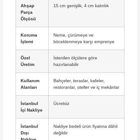
Ahşap
15 cm genişlik, 4 cm kalınlık
Parça
Ölçüsü
Koruma
Neme, çürümeye ve
İşlemi
böceklenmeye karşı emprenye
Özel
İstenilen ölçülere göre
Üretim
hazırlanabilir
Kullanım
Bahçeler, teraslar, kafeler,
Alanları
restoranlar, oteller ve iç mekânlar
İstanbul
Ücretsiz
İçi Nakliye
İstanbul
Nakliye bedeli ürün fiyatına dâhil
Dışı
değildir
Nakliye