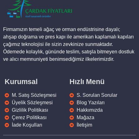
2.250,00
₺
Ürüne Git
Ahşap Saksı 05
500,00
₺
Firmamızın temeli ağaç ve orman endüstrisine dayalı;
Ürüne Git
ahşap doğrama ve pres kapı ile amerikan kaplamalı kapıları
çağımız teknolojisi ile sizin zevkinize sunmaktadır.
Ödemede kolaylık, gününde teslim, satışla bitmeyen dostluk
ve alıcı memnuniyeti benimsediğimiz ilkelerimizdir.
Kurumsal
Hızlı Menü
M. Satış Sözleşmesi
S. Sorulan Sorular
Üyelik Sözleşmesi
Blog Yazıları
Gizlilik Politikası
Hakkımızda
Çerez Politikası
Mağaza
İade Koşulları
İletişim