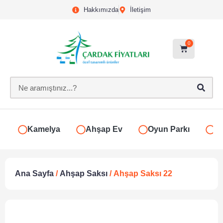
Hakkımızda
İletişim
0
Kamelya
Ahşap Ev
Oyun Parkı
S
Ana Sayfa
/
Ahşap Saksı
/ Ahşap Saksı 22