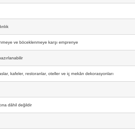
ınlık
enmeye ve böceklenmeye karşı emprenye
azırlanabilir
aslar, kafeler, restoranlar, oteller ve iç mekân dekorasyonları
ına dâhil değildir