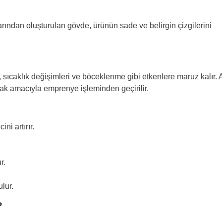
rından oluşturulan gövde, ürünün sade ve belirgin çizgilerini
sıcaklık değişimleri ve böceklenme gibi etkenlere maruz kalır.
mak amacıyla emprenye işleminden geçirilir.
i artırır.
r.
lur.
?