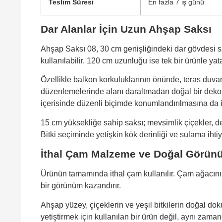
Teslim Süresi
En fazla 7 iş günü
Dar Alanlar İçin Uzun Ahşap Saksı
Ahşap Saksı 08, 30 cm genişliğindeki dar gövdesi sa
kullanılabilir. 120 cm uzunluğu ise tek bir ürünle yat
Özellikle balkon korkuluklarının önünde, teras duvar
düzenlemelerinde alanı daraltmadan doğal bir dekora
içerisinde düzenli biçimde konumlandırılmasına da i
15 cm yüksekliğe sahip saksı; mevsimlik çiçekler, dekor
Bitki seçiminde yetişkin kök derinliği ve sulama ihtiy
İthal Çam Malzeme ve Doğal Görün
Ürünün tamamında ithal çam kullanılır. Çam ağacını
bir görünüm kazandırır.
Ahşap yüzey, çiçeklerin ve yeşil bitkilerin doğal d
yetiştirmek için kullanılan bir ürün değil, aynı z