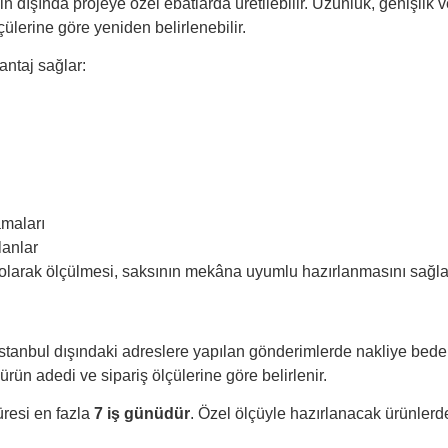
n dışında projeye özel ebatlarda üretilebilir. Uzunluk, genişlik 
çülerine göre yeniden belirlenebilir.
ntaj sağlar:
amaları
lanlar
 olarak ölçülmesi, saksının mekâna uyumlu hazırlanmasını sağla
. İstanbul dışındaki adreslere yapılan gönderimlerde nakliye bede
, ürün adedi ve sipariş ölçülerine göre belirlenir.
üresi en fazla
7 iş günüdür
. Özel ölçüyle hazırlanacak ürünlerd