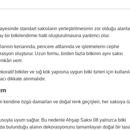
yesinde standart saksıların yerleştirilmesinin zor olduğu alanl
ay bir bitkilendirme hattı oluşturulmasına yardımcı olur.
larının kenarında, pencere altlarında ve işletmelerin cephe
syon oluşturur. Uzun formu, birden fazla bitkinin aynı saksı
mkân verir.
atif bitkiler ve sığ kök yapısına uygun bitki türleri için kullanıla
acı dikkate alınmalıdır.
üm
n kendine özgü damarları ve doğal renk geçişleri, her saksıya 
okusuyla uyum sağlar. Bu nedenle Ahşap Saksı 08 yalnızca bitki
amanda bulunduğu alanın dekorasyonunu tamamlayan doğal bir tas