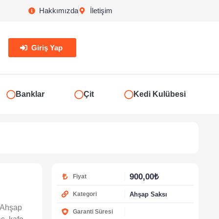
Hakkımızda
İletişim
Giriş Yap
Banklar
Çit
Kedi Kulübesi
900,00
₺
Fiyat
Ahşap Saksı
Kategori
n Ahşap
Garanti Süresi