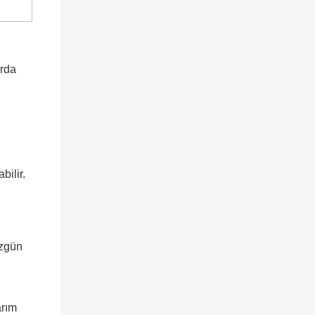
arda
bilir.
özgün
arım