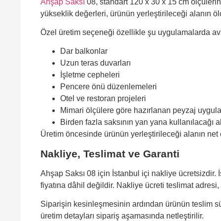
Ahşap Saksı
08, standart 120 x 30 x 15 cm ölçülerini
yükseklik değerleri, ürünün yerleştirileceği alanın öl
Özel üretim seçeneği özellikle şu uygulamalarda ava
Dar balkonlar
Uzun teras duvarları
İşletme cepheleri
Pencere önü düzenlemeleri
Otel ve restoran projeleri
Mimari ölçülere göre hazırlanan peyzaj uygul
Birden fazla saksının yan yana kullanılacağı a
Üretim öncesinde ürünün yerleştirileceği alanın net
Nakliye, Teslimat ve Garanti
Ahşap Saksı 08 için İstanbul içi nakliye ücretsizdir
fiyatına dâhil değildir. Nakliye ücreti teslimat adresi
Siparişin kesinleşmesinin ardından ürünün teslim s
üretim detayları sipariş aşamasında netleştirilir.