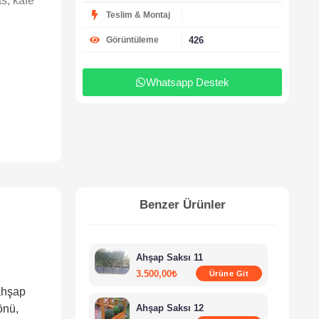
s, kafe
Teslim & Montaj
426
Görüntüleme
Whatsapp Destek
Benzer Ürünler
Ahşap Saksı 11
3.500,00
₺
Ürüne Git
 ahşap
önü,
Ahşap Saksı 12