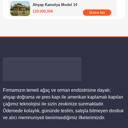
Ahşap Kamelya Model 14
120.000,00
₺
Ürüne Git
Ahşap Kamelya Model 10
75.000,00
₺
Ürüne Git
Ahşap Kamelya Model 15
80.000,00
₺
Ürüne Git
Ahşap Kamelya Model 19
150.000,00
₺
Ürüne Git
Firmamızın temeli ağaç ve orman endüstrisine dayalı;
ahşap doğrama ve pres kapı ile amerikan kaplamalı kapıları
çağımız teknolojisi ile sizin zevkinize sunmaktadır.
Ödemede kolaylık, gününde teslim, satışla bitmeyen dostluk
ve alıcı memnuniyeti benimsediğimiz ilkelerimizdir.