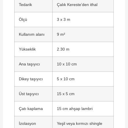
Tedarik
Çalık Kereste’den ithal
Ölçü
3 x 3 m
Kullanım alanı
9 m²
Yükseklik
2.30 m
Ana taşıyıcı
10 x 10 cm
Dikey taşıyıcı
5 x 10 cm
Üst taşıyıcı
15 x 5 cm
Çatı kaplama
15 cm ahşap lambri
İzolasyon
Yeşil veya kırmızı shingle