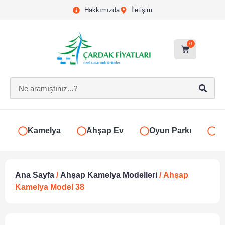
Hakkımızda
İletişim
0
Kamelya
Ahşap Ev
Oyun Parkı
S
Ana Sayfa
/
Ahşap Kamelya Modelleri
/ Ahşap
Kamelya Model 38